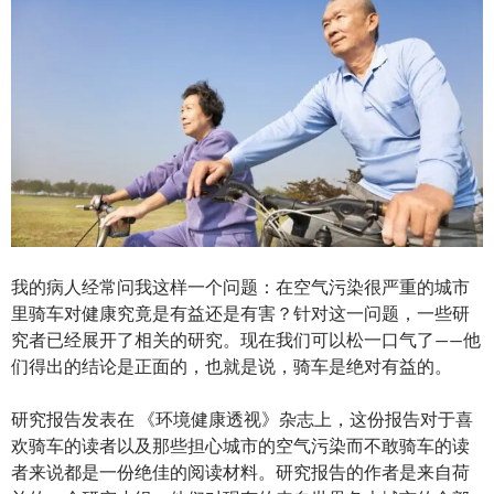
at
o
ei
dI
A
a
t
o
b
n
p
n
k
o
p
我的病人经常问我这样一个问题：在空气污染很严重的城市
里骑车对健康究竟是有益还是有害？针对这一问题，一些研
究者已经展开了相关的研究。现在我们可以松一口气了——他
们得出的结论是正面的，也就是说，骑车是绝对有益的。
研究报告发表在 《环境健康透视》杂志上，这份报告对于喜
欢骑车的读者以及那些担心城市的空气污染而不敢骑车的读
者来说都是一份绝佳的阅读材料。研究报告的作者是来自荷