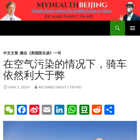
Skip
to
content
Search
MyHealth Beijing
PRIMAR
MENU
中文文章
,
摘自《美国医生谈》一书
在空气污染的情况下，骑车
依然利大于弊
MAY 1, 2014
RICHARD SAINT CYR MD
W
F
Si
E
Li
W
D
R
S
e
ac
n
m
n
h
o
e
h
C
e
a
ail
k
at
u
d
ar
h
b
W
e
s
b
di
e