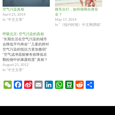
空气污染真相
骑车出行，如何保障自身安
April 21, 2014
全？
In "中文文章"
May 17, 2014
In "《纽约时报》中文网撰稿"
呼吸北京: 空气污染的真相
“长期生活在空气污染的城市
会降低平均寿命” “儿童的肺对
空气污染的抵抗力更加脆弱”
“空气滤净器能够有效降低在
颗粒物中的暴露程度” 真相？
想象？
August 21, 2012
In "中文文章"
W
F
Si
E
Li
W
D
R
S
e
ac
n
m
n
h
o
e
h
C
e
a
ail
k
at
u
d
ar
h
b
W
e
s
b
di
e