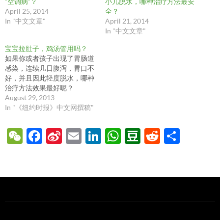
“空调病”？
小儿脱水，哪种治疗方法最安
April 25, 2014
全？
In "中文文章"
April 21, 2014
In "中文文章"
宝宝拉肚子，鸡汤管用吗？
如果你或者孩子出现了胃肠道
感染，连续几日腹泻，胃口不
好，并且因此轻度脱水，哪种
治疗方法效果最好呢？
August 29, 2013
In "《纽约时报》中文网撰稿"
W
F
Si
E
Li
W
D
R
S
e
ac
n
m
n
h
o
e
h
C
e
a
ail
k
at
u
d
ar
h
b
W
e
s
b
di
e
at
o
ei
dI
A
a
t
o
b
n
p
n