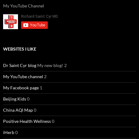
k
o
p
My YouTube Channel
WEBSITES I LIKE
Dr Saint Cyr blog
My new blog! 2
My YouTube channel
2
My Facebook page
1
Beijing Kids
0
China AQI Map
0
Positive Health Wellness
0
iHerb
0