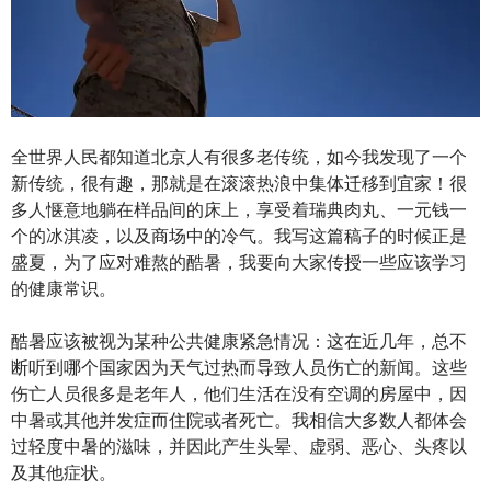
o
b
n
p
n
k
o
p
全世界人民都知道北京人有很多老传统，如今我发现了一个
新传统，很有趣，那就是在滚滚热浪中集体迁移到宜家！很
多人惬意地躺在样品间的床上，享受着瑞典肉丸、一元钱一
个的冰淇凌，以及商场中的冷气。我写这篇稿子的时候正是
盛夏，为了应对难熬的酷暑，我要向大家传授一些应该学习
的健康常识。
酷暑应该被视为某种公共健康紧急情况：这在近几年，总不
断听到哪个国家因为天气过热而导致人员伤亡的新闻。这些
伤亡人员很多是老年人，他们生活在没有空调的房屋中，因
中暑或其他并发症而住院或者死亡。我相信大多数人都体会
过轻度中暑的滋味，并因此产生头晕、虚弱、恶心、头疼以
及其他症状。