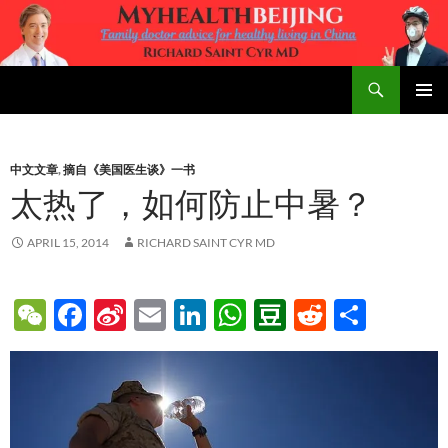
Skip
to
content
Search
MyHealth Beijing
PRIMAR
MENU
中文文章
,
摘自《美国医生谈》一书
太热了，如何防止中暑？
APRIL 15, 2014
RICHARD SAINT CYR MD
W
F
Si
E
Li
W
D
R
S
e
ac
n
m
n
h
o
e
h
C
e
a
ail
k
at
u
d
ar
h
b
W
e
s
b
di
e
at
o
ei
dI
A
a
t