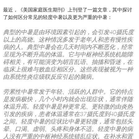
最近，《美国家庭医生期刊》上刊登了一篇文章，其中探讨
了如何区分常见的轻度中暑以及更为严重的中暑：
典型的中暑是由环境因素引起的，会引发40摄氏度
以上的高烧。这种情况多发于老年人和患有慢性疾
病的人。典型中暑会在几天时间内不断恶化，经常
呈现为不断升高的体温。它与中枢神经系统机能障
碍相关，有可能演变为胡言乱语、抽搐和昏迷，在
临床上很难与败血症相区分。这些表现被视为一种
由系统性炎症级联反应引起的脑病。
劳累性中暑常发于年轻、活跃的人群中。它的特点
是发病极快，几个小时内就会出现症状，通常伴随
体温升高。轻度中暑是种更常见、更轻微的由炎热
引发的疾病，患者体温通常在37摄氏度到40摄氏度
之间。轻度中暑的症状比中暑更轻微，通常包括头
晕、口渴、虚弱、头疼和身体不适。轻度中暑的病
人没有严重的中枢神经系统错乱症状。在补水和置