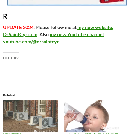
R
UPDATE 2024:
Please follow me at
my new website,
DrSaintCyr.com
. Also
my new YouTube channel
youtube.com/@drsaintcyr
LIKE THIS:
Related