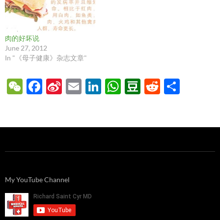
肉的好坏说
June 27, 2012
In "《母子健康》杂志文章"
W
F
Si
E
Li
W
D
R
S
e
ac
n
m
n
h
o
e
h
C
e
a
ail
k
at
u
d
ar
h
b
W
e
s
b
di
e
at
o
ei
dI
A
a
t
o
b
n
p
n
k
o
p
My YouTube Channel