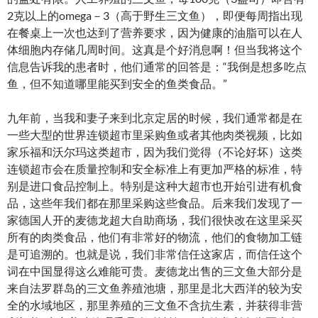
2克以上的omega－3（高于野生三文鱼），即便每周指出现
在餐桌上一次也达到了营养要求，因为健康的油脂可以在人
体细胞内存储几周时间。这真是个好消息啊！但当我将这个
信息告诉我的患者时，他们通常的回答是：“我倒是想多吃点
鱼，但不知道哪里能买到安全的鱼类食品。”
九年前，当我和妻子来到北京定居的时候，我们通常都是在
一些大型的世界连锁超市里采购鱼或者其他肉类视频，比如
家乐福和沃尔玛这类超市，因为我们觉得（不论好坏）这类
连锁超市会在质量控制和安全标准上有更加严格的标准，特
别是进口食品控制上。特别是这种大超市也开始引进有机食
品，这些年我们都在那里采购这些食品。后来我们发现了一
家德国人开的麦德龙超大自助商场，我们很快改在这里采买
所有的肉类食品，他们有非常好的物流，他们的食物加工链
是可追溯的。也就是说，我们非常信任这家店，而信任这个
词在中国显得这么难能可贵。麦德龙出售的三文鱼大部分是
来自法罗群岛的三文鱼养殖池塘，那里是北大西洋的较为安
全的水域地区，那里养殖的三文鱼不含抗生素，并获得非营