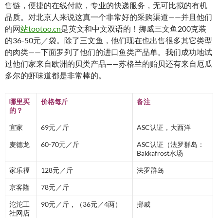
售链，便捷的在线付款，专业的快递服务，无可比拟的有机
品质。对北京人来说这真一个非常好的采购渠道——并且他们
的网
站tootoo.cn
是英文和中文双语的！挪威三文鱼200克装
的36-50元／袋。除了三文鱼，他们现在也出售很多其它类型
的肉类——下面罗列了他们的进口鱼类产品单。我们成功地试
过他们家来自欧洲的贝类产品——苏格兰的贻贝还有来自厄瓜
多尔的虾味道都是非常棒的。
哪里买
价格每斤
备注
的？
宜家
69元／斤
ASC认证，大西洋
麦德龙
60-70元／斤
ASC认证（法罗群岛：
Bakkafrost水场
家乐福
128元／斤
法罗群岛
京客隆
78元／斤
沱沱工
90元／斤，（36元／4两）
挪威
社网店