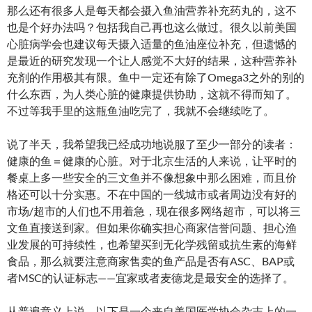
那么还有很多人是每天都会摄入鱼油营养补充药丸的，这不
也是个好办法吗？包括我自己再也这么做过。很久以前美国
心脏病学会也建议每天摄入适量的鱼油座位补充，但遗憾的
是最近的研究发现一个让人感觉不大好的结果，这种营养补
充剂的作用极其有限。鱼中一定还有除了Omega3之外的别的
什么东西，为人类心脏的健康提供协助，这就不得而知了。
不过等我手里的这瓶鱼油吃完了，我就不会继续吃了。
说了半天，我希望我已经成功地说服了至少一部分的读者：
健康的鱼＝健康的心脏。对于北京生活的人来说，让平时的
餐桌上多一些安全的三文鱼并不像想象中那么困难，而且价
格还可以十分实惠。不在中国的一线城市或者周边没有好的
市场/超市的人们也不用着急，现在很多网络超市，可以将三
文鱼直接送到家。但如果你确实担心商家信誉问题、担心渔
业发展的可持续性，也希望买到无化学残留或抗生素的海鲜
食品，那么就要注意商家售卖的鱼产品是否有ASC、BAP或
者MSC的认证标志——宜家或者麦德龙是最安全的选择了。
从普遍意义上说，以下是一个来自美国医学协会杂志上的一