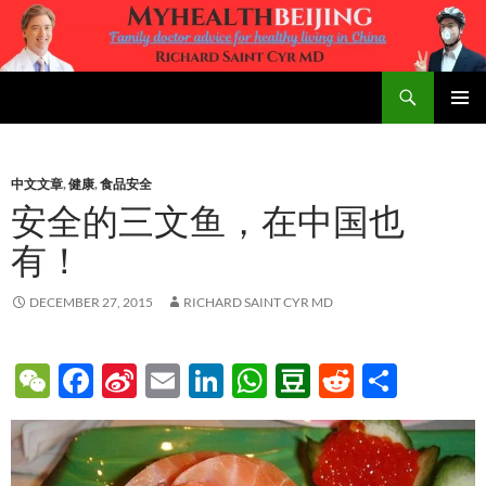
Skip
to
content
Search
MyHealth Beijing
PRIMAR
MENU
中文文章
,
健康
,
食品安全
安全的三文鱼，在中国也
有！
DECEMBER 27, 2015
RICHARD SAINT CYR MD
W
F
Si
E
Li
W
D
R
S
e
ac
n
m
n
h
o
e
h
C
e
a
ail
k
at
u
d
ar
h
b
W
e
s
b
di
e