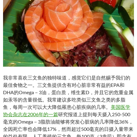
at
o
ei
dI
A
a
t
o
b
n
p
n
k
o
p
我非常喜欢三文鱼的独特味道，感觉它们是自然赐予我们的
最佳食物之一。三文鱼提供含有对心脏非常有益的EPA和
DHA的Omega－3油，蛋白质，维生素D，并且它的危重金属
如汞等的含量很低。我常建议多吃类似三文鱼之类的多脂
鱼，每周一次可以大大降低罹患心脏疾病的几率。
美国医学
协会杂志在2006年的一篇
研究报道上提到每天摄入250-500
毫克的Omega－3脂肪油能够将突发心脏病的几率降低36%，
全因死亡率也会降低17%，然而超过500毫克的日摄入量带来
的益处有限。人工养殖的三文鱼，每100克（3盎司）即含有