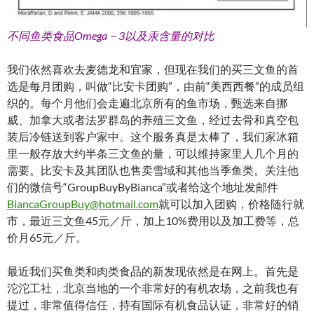
不同鱼类食品Omega－3以及汞含量的对比
我们依然喜欢去麦德龙和宜家，但现在我们的买三文鱼的首
选是每月团购，叫做“比安卡团购”，由前“美西西餐”的成员组
织的。每个月他们会走遍北京所有的鱼市场，甄选来自挪
威、加拿大或者法罗群岛的养殖三文鱼，经过去骨和真空包
装后冷链送到客户家中。这个服务真是太棒了，我们家冰箱
里一般存放大约半条三文鱼的量，可以维持家里人几个月的
需要。比安卡及其团队也售卖雪域和其他当季鱼类。关注他
们的微信号“GroupBuyByBianca”或者给这个地址发邮件
BiancaGroupBuy@hotmail.com
就可以加入团购，价格随行就
市，最近三文鱼45元／斤，加上10%费用以及加工费等，总
价月65元／斤。
最近我们买鱼类和肉类食品的新发现依然是在网上。首先是
沱沱工社，北京当地的一个非常好的有机农场，之前我也有
提过，非常值得信任，持有国际有机食品认证，非常好的销