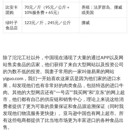
比安卡
70元／斤（95元／公斤＋
养殖：法罗群岛、挪威
团购
10%服务费＋65元）
或美国
绿叶子
123元／斤，245元／公斤
挪威
食品店
除了沱沱工社以外，中国现在涌现了大量的通过APP以及网
站售卖食品的店家，他们获得了来自大型网站以及投资公司
的为数不低的投资。我妻子常用的一家叫做易果的网站
yiguo.com，我们一开始喜欢这家店是因为他们家的进口水
果，却发现他们也有非常好的肉类食品，包括特选的进口牛
肉。其他的大型网店还有“一号店”“我买网”和“京东”的网上超
市，他们都有自己的供应链和销售中心，理论上来说这给消
费者提供了更为可靠的质量保证和食品源追溯保证（同时我
发现他们物流服务更快捷）。亚马逊中国也有网上超市。所
有这些电商都提供了比当地市场更为丰富进口的各种食品出
售。