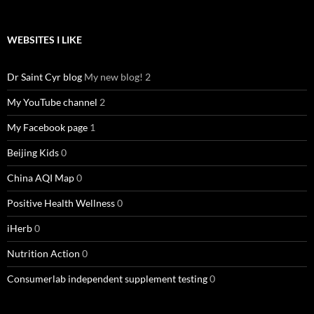
WEBSITES I LIKE
Dr Saint Cyr blog
My new blog! 2
My YouTube channel
2
My Facebook page
1
Beijing Kids
0
China AQI Map
0
Positive Health Wellness
0
iHerb
0
Nutrition Action
0
Consumerlab independent supplement testing
0