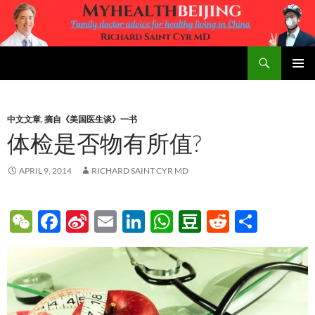
Skip
to
content
Search
MyHealth Beijing
PRIMAR
MENU
中文文章
,
摘自《美国医生谈》一书
体检是否物有所值?
APRIL 9, 2014
RICHARD SAINT CYR MD
W
F
Si
E
Li
W
D
R
S
e
ac
n
m
n
h
o
e
h
C
e
a
ail
k
at
u
d
ar
h
b
W
e
s
b
di
e
at
o
ei
dI
A
a
t