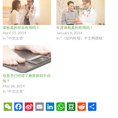
体检真的对你有用吗？
年度体检真的有用吗？
April 15, 2014
January 6, 2014
In "中文文章"
In "《纽约时报》中文网撰稿"
你是否已经得了糖尿病却不自
知？
May 28, 2014
In "中文文章"
W
F
Si
E
Li
W
D
R
S
e
ac
n
m
n
h
o
e
h