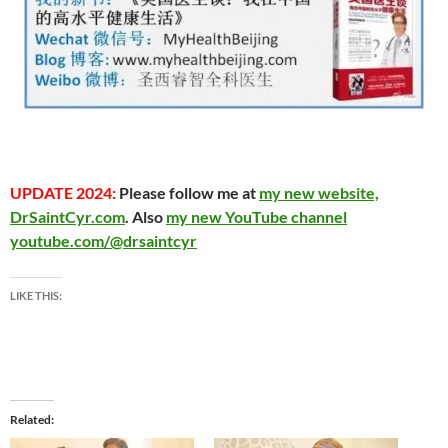
UPDATE 2024:
Please follow me at
my new website,
DrSaintCyr.com
. Also
my new YouTube channel
youtube.com/@drsaintcyr
LIKE THIS:
Related