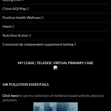
China AQI Map
0
Positive Health Wellness
0
iHerb
0
Nutrition Action
0
Consumerlab independent supplement testing
0
MY CLINIC: TELADOC VIRTUAL PRIMARY CARE
AIR POLLUTION ESSENTIALS
Click here
to see my collection of evidence-based articles about air
pollution.