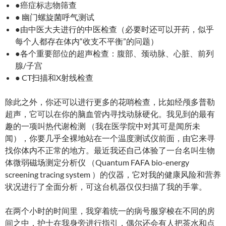
●癌症标志物筛查
● 幽门螺旋菌呼气测试
●由中医大夫进行的中医检查（必要时还可以开药，似乎
每个人都存在体内“收支不平衡”的问题）
●各个重要部位的超声检查：腹部、颈动脉、心脏、前列
腺/子宫
● CT扫描和X射线检查
除此之外，你还可以进行更多的花哨检查，比如经颅多普勒
超声，它可以在你的脑血管内寻找动脉硬化。我见到的最有
趣的一项叫热代谢检测 （我在医学院中对其可是闻所未
闻），你要几乎全裸地站在一个温度测试仪前面，由它来寻
找你体内不正常的地方。最近我还自己体验了一台名叫生物
体微弱磁场测定分析仪 （Quantum FAFA bio-energy
screening tracing system ）的仪器，它对我的健康风险和营养
状况进行了全面分析，可这台机器仅仅扫描了我的手掌。
在两个小时的时间里，我穿着统一的病号服穿梭在不同的房
间之中，护士在我身旁进行指引，偶尔还会有人把茶水和点