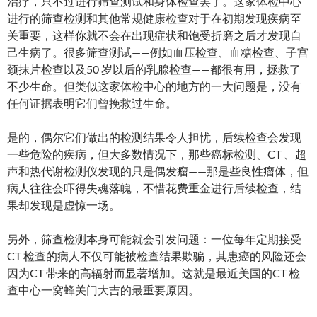
治疗，只不过进行筛查测试和身体检查罢了。这家体检中心
进行的筛查检测和其他常规健康检查对于在初期发现疾病至
关重要，这样你就不会在出现症状和饱受折磨之后才发现自
己生病了。很多筛查测试——例如血压检查、血糖检查、子宫
颈抹片检查以及50 岁以后的乳腺检查——都很有用，拯救了
不少生命。但类似这家体检中心的地方的一大问题是，没有
任何证据表明它们曾挽救过生命。
是的，偶尔它们做出的检测结果令人担忧，后续检查会发现
一些危险的疾病，但大多数情况下，那些癌标检测、CT 、超
声和热代谢检测仪发现的只是偶发瘤——那是些良性瘤体，但
病人往往会吓得失魂落魄，不惜花费重金进行后续检查，结
果却发现是虚惊一场。
另外，筛查检测本身可能就会引发问题：一位每年定期接受
CT 检查的病人不仅可能被检查结果欺骗，其患癌的风险还会
因为CT 带来的高辐射而显著增加。这就是最近美国的CT 检
查中心一窝蜂关门大吉的最重要原因。