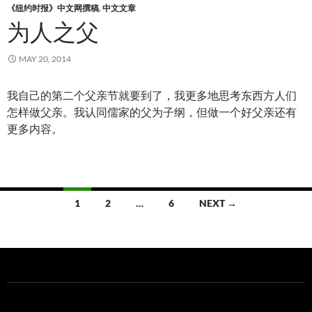
《纽约时报》中文网撰稿
,
中文文章
为人之父
MAY 20, 2014
我自己的第二个父亲节就要到了，我更多地思考东西方人们
怎样做父亲。我认同儒家的父为子纲，但做一个好父亲还有
更多内容。
Posts
1
2
…
6
NEXT →
navigation