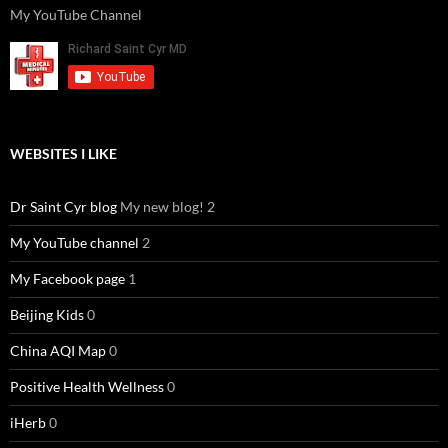
My YouTube Channel
WEBSITES I LIKE
Dr Saint Cyr blog
My new blog! 2
My YouTube channel
2
My Facebook page
1
Beijing Kids
0
China AQI Map
0
Positive Health Wellness
0
iHerb
0