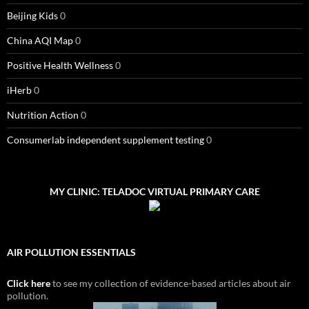
Beijing Kids
0
China AQI Map
0
Positive Health Wellness
0
iHerb
0
Nutrition Action
0
Consumerlab independent supplement testing
0
MY CLINIC: TELADOC VIRTUAL PRIMARY CARE
AIR POLLUTION ESSENTIALS
Click here
to see my collection of evidence-based articles about air
pollution.