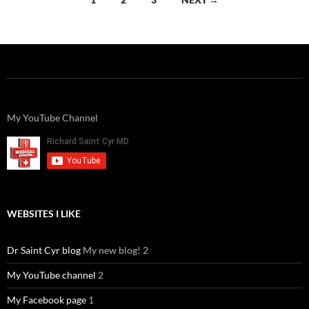
navigation
My YouTube Channel
WEBSITES I LIKE
Dr Saint Cyr blog
My new blog! 2
My YouTube channel
2
My Facebook page
1