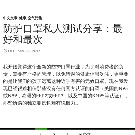
中文文章
,
健康
,
空气污染
防护口罩私人测试分享：最
好和最次
DECEMBER 6, 2015
我开始觉得这个全新的防护口罩行业，为了对消费者的负
责，需要有严格的管理，以免错误的健康信息泛滥，更重要
的是让我们的孩子远离这种近乎有害的无效口罩。现在我发
现已经很难相信那些没有任何官方认证的口罩（美国的N95
或N99，欧洲的FFP2或FFP3，以及中国的KN95等认证），
那些所谓的独立测试也难有说服力...
Posts
1
2
3
NEXT →